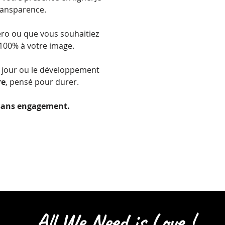
transparence.
éro ou que vous souhaitiez
 100% à votre image.
à jour ou le développement
re
, pensé pour durer.
 sans engagement.
All We Need is Love !