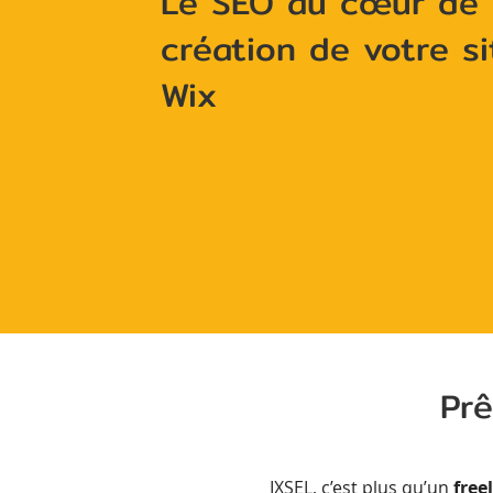
Le SEO au cœur de 
création de votre si
Wix
Prê
IXSEL, c’est plus qu’un
free