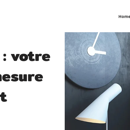
Hom
: votre
mesure
t