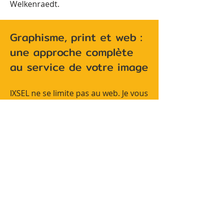
Welkenraedt.
Graphisme, print et web :
une approche complète
au service de votre image
IXSEL ne se limite pas au web. Je vous
propose une vision globale de votre
communication :
identité visuelle
,
logo
,
supports imprimés
(flyers,
cartes de visite, affiches…) et
site
internet
sont conçus en cohérence.
En centralisant vos besoins chez un
seul prestataire freelance, vous
bénéficiez d’une image forte,
homogène et professionnelle,