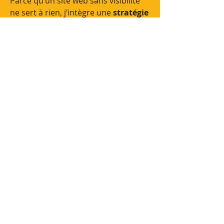
Parce qu’un site web sans visibilité
ne sert à rien, j’intègre une
stratégie
SEO locale
dès la création de votre
site.
De la
rédaction optimisée
aux
balises techniques
, tout est pensé
pour vous positionner dans les
premiers résultats de recherche
Google sur des requêtes locales . Je
vous aide à capter les bons visiteurs,
au bon moment.
Vous avez un projet
graphique ou web à
Liège ? Discutons-en !
Que vous ayez besoin d’un logo, d’un